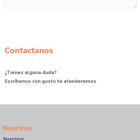
Contactanos
¿Tienes alguna duda?
Escríbenos con gusto te atenderemos
Nosotros
Nosotros