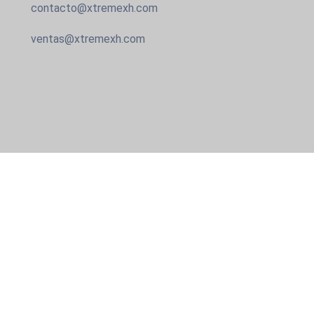
contacto@xtremexh.com
ventas@xtremexh.com